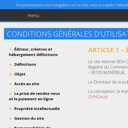
En poursuivant votre navigation sur ce site, vous acceptez l'utili
menu
Accueil
Aide
CONDITIONS GÉNÉRALES D'UTILISA
Mentions légales
ARTICLE 1 –
Éditeur, création et
hébergement définitions
Le site internet RDV-
Définitions
Registre du Commerce
- 93100 MONTREUIL.
Objet
Le Directeur de la pu
Accès au site
La conception, la réa
La prise de rendez-vous
OVHCloud
et le paiement en ligne
Propriété intellectuelle
Gestion du site