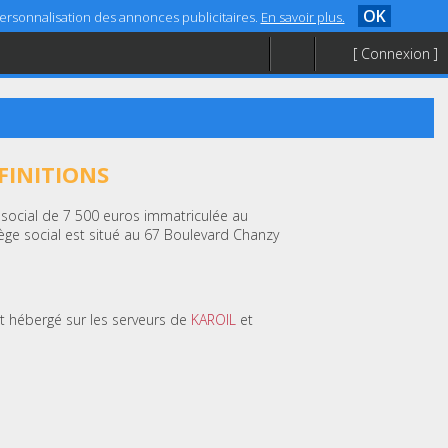
OK
 personnalisation des annonces publicitaires.
En savoir plus.
[ Connexion ]
FINITIONS
l social de 7 500 euros immatriculée au
ge social est situé au 67 Boulevard Chanzy
st hébergé sur les serveurs de
KAROIL
et