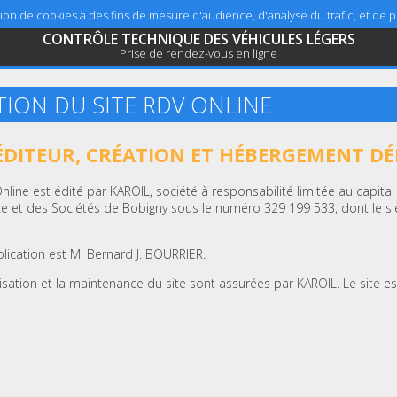
sation de cookies à des fins de mesure d'audience, d'analyse du trafic, et de
CONTRÔLE TECHNIQUE DES VÉHICULES LÉGERS
Prise de rendez-vous en ligne
TION DU SITE RDV ONLINE
 ÉDITEUR, CRÉATION ET HÉBERGEMENT DÉ
Online est édité par KAROIL, société à responsabilité limitée au capita
 et des Sociétés de Bobigny sous le numéro 329 199 533, dont le siè
blication est M. Bernard J. BOURRIER.
lisation et la maintenance du site sont assurées par KAROIL. Le site e